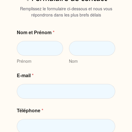
Remplissez le formulaire ci-dessous et nous vous
répondrons dans les plus brefs délais
Nom et Prénom
*
Prénom
Nom
C
E-mail
*
o
m
m
e
n
t
a
Téléphone
*
i
r
e